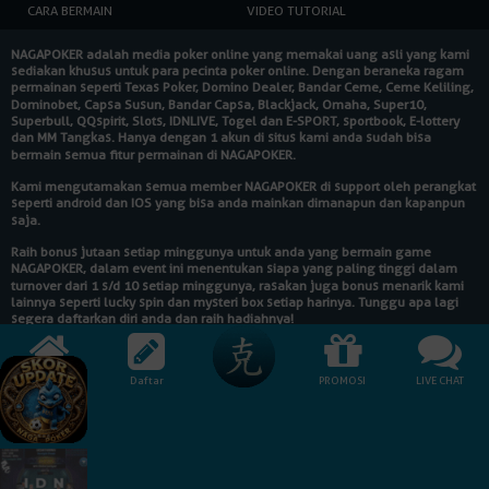
CARA BERMAIN
VIDEO TUTORIAL
NAGAPOKER
adalah media poker online yang memakai uang asli yang kami
sediakan khusus untuk para pecinta poker online. Dengan beraneka ragam
permainan seperti Texas Poker, Domino Dealer, Bandar Ceme, Ceme Keliling,
Dominobet, Capsa Susun, Bandar Capsa, Blackjack, Omaha, Super10,
Superbull, QQspirit, Slots, IDNLIVE, Togel dan E-SPORT, sportbook, E-lottery
dan MM Tangkas. Hanya dengan 1 akun di situs kami anda sudah bisa
bermain semua fitur permainan di
NAGAPOKER
.
Kami mengutamakan semua member
NAGAPOKER
di support oleh perangkat
seperti android dan IOS yang bisa anda mainkan dimanapun dan kapanpun
saja.
Raih bonus jutaan setiap minggunya untuk anda yang bermain game
NAGAPOKER
, dalam event ini menentukan siapa yang paling tinggi dalam
turnover dari 1 s/d 10 setiap minggunya, rasakan juga bonus menarik kami
lainnya seperti lucky spin dan mysteri box setiap harinya. Tunggu apa lagi
segera daftarkan diri anda dan raih hadiahnya!
Cara Pembayaran:
HOME
Daftar
PROMOSI
LIVE CHAT