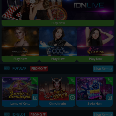
Play Now
Play Now
Play Now
Play Now
POPULAR
Lihat Semua
PROMO
Lamp of Cor...
Chinchirorin
Soda Man
IDNSLOT
Lihat Semua
PROMO